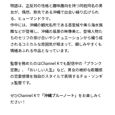
物語は、正反対の性格と趣味趣向を持つ同姓同名の男
女が、偶然、旅先である沖縄で出会い繰り広げられ
る、ヒューマンドラマ。
作中には、沖縄の観光名所である首里城や美ら海水族
館などが登場し、沖縄の風景の映像美と、登場人物た
ちのセリフの掛け合いやシチュエーションから織り成
されるコミカルな雰囲気が相まって、親しみやすくも
情緒あふれる作品となっています。
監督を務めたのはChannel Kでも配信中の『プランク
定数』、『おいしい人生』など、男女の絶妙な距離感
の恋愛感情を独自のスタイルで表現するチョ・ソンギ
ュ監督です。
ぜひChannel Kで
「沖縄ブルーノート」
をお楽しみく
ださい！