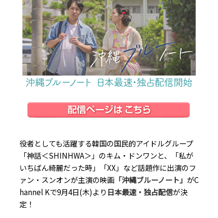
役者としても活躍する韓国の国民的アイドルグループ
「神話＜SHINHWA＞」のキム・ドンワンと、「私が
いちばん綺麗だった時」「XX」など話題作に出演のフ
ァン・スンオンが主演の映画
「沖縄ブルーノート」
がC
hannel Kで9月4日(木)より
日本最速・独占配信
が決
定！