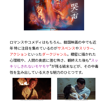
ロマンスやコメディはもちろん、韓国映画の中でも近
年 特に注目を集めているのが
サスペンス
や
スリラー
、
アクション
といった
ダークジャンル
。緻密に描かれた
心理戦や、人間の奥底に潜む怖さ、観終えた後も“
スッ
キリしきれないモヤモヤ
”が残る結末などが、その中毒
性を生み出している大きな魅力のひとつです。