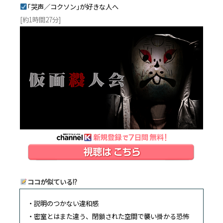
｢哭声／コクソン｣が好きな人へ
[約1時間27分]
ココが似ている!?
・説明のつかない違和感
・密室とはまた違う、閉鎖された空間で襲い掛かる恐怖