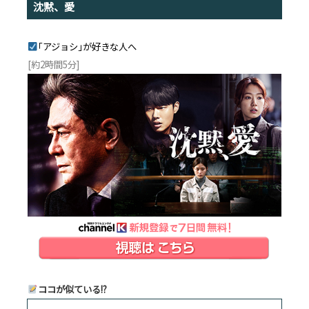
沈黙、愛
｢アジョシ｣が好きな人へ
[約2時間5分]
ココが似ている!?