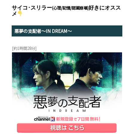
サイコ･スリラー
好きにオスス
(心理/記憶/認識崩壊)
メ
悪夢の支配者～IN DREAM～
[約1時間28分]