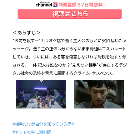
＜あらすじ＞
“お前を殺す―”カラオケ店で働く主人公のもとに突如 届いたメ
ッセージ。送り主の正体は分からないまま脅迫はエスカレート
していき、ついには、ある客を殺害しなければ母親を殺すと脅
される。一体 犯人は誰なのか？“見えない相手”が存在するデジ
タル社会の恐怖を背景に展開するクライム･サスペンス。
#相手だけが自分を知っている恐怖
#ネット社会に潜む闇