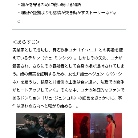
・誰かを守るために戦い続ける物語
・理屈や証拠よりも感情が突き動かすストーリー
などな
ど…
＜あらすじ＞
実業家として成功し、有名歌手ユナ（イ･ハニ）との再婚を控
えているテサン（チェ･ミンシク）。しかしその矢先、ユナが
殺害され、さらにその容疑者として自身の娘が逮捕されてしま
う。娘の無実を証明するため、女性弁護士へジュン（パク･シ
ネ）を雇うも、検察と弁護側の主張は食い違い、法廷での闘争
がヒートアップしていく。そんな中、ユナの熱狂的なファンで
あるドンミョン（リュ･ジュンヨル）の証言をきっかけに、事
件は思わぬ方向へと転がり始める―。