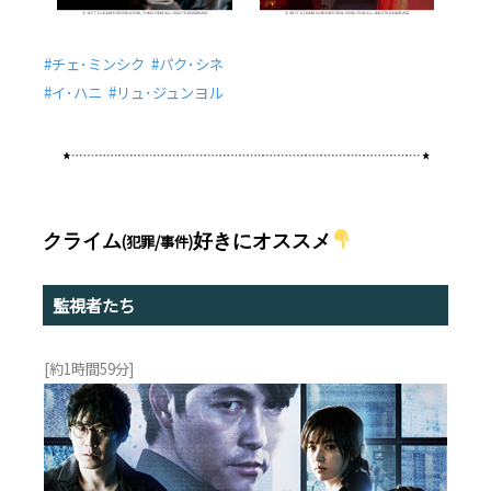
#チェ･ミンシク #パク･シネ
#イ･ハニ #リュ･ジュンヨル
クライム
好きにオススメ
(犯罪/事件)
監視者たち
[約1時間59分]