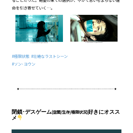
ることだった。絶望の果ての選択が、やがて思いもよらない運
命を引き寄せていく…。
#極限状態 #壮絶なラストシーン
#ソン･ヨウン
閉鎖･デスゲーム
好きにオスス
(空間/生存/極限状況)
メ