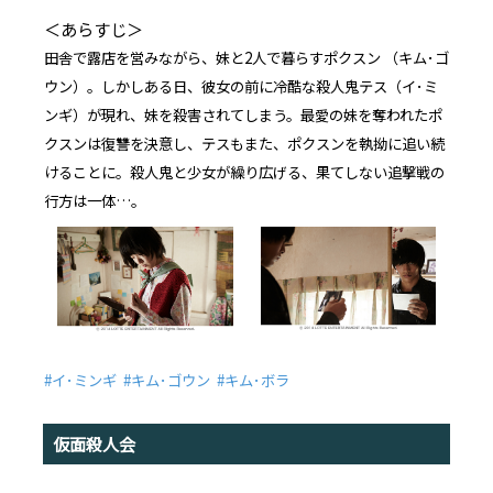
＜あらすじ＞
田舎で露店を営みながら、妹と2人で暮らすポクスン （キム･ゴ
ウン）。しかしある日、彼女の前に冷酷な殺人鬼テス（イ･ミ
ンギ）が現れ、妹を殺害されてしまう。最愛の妹を奪われたポ
クスンは復讐を決意し、テスもまた、ポクスンを執拗に追い続
けることに。殺人鬼と少女が繰り広げる、果てしない追撃戦の
行方は一体…。
#イ･ミンギ #キム･ゴウン #キム･ボラ
仮面殺人会