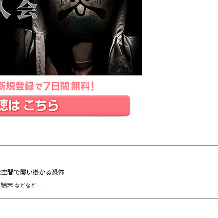
た空間で襲い掛かる恐怖
る結末
などなど…