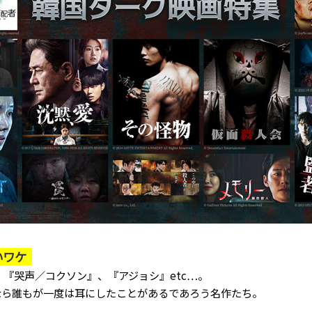
いワケ
、『哭声／コクソン』、『アジョシ』etc…。
なら誰もが一度は耳にしたことがあるであろう名作たち。