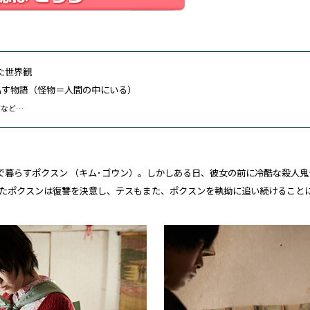
いた世界観
出す物語（怪物＝人間の中にいる）
どなど…
で暮らすポクスン （キム･ゴウン）。しかしある日、彼女の前に冷酷な殺人鬼
たポクスンは復讐を決意し、テスもまた、ポクスンを執拗に追い続けること