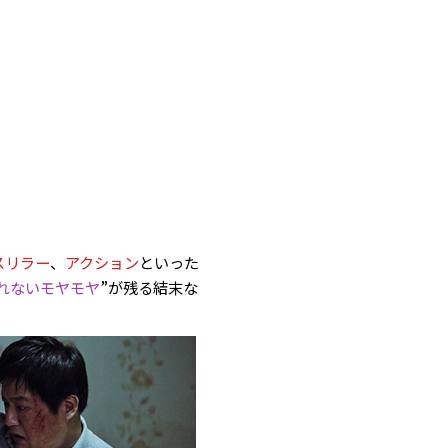
スリラー
、
アクション
といった
れないモヤモヤ
”が残る結末な