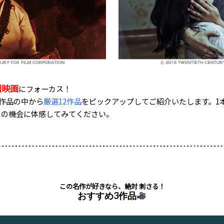
国映画
にフォーカス！
作品の中から
厳選12作品
をピックアップしてご紹介いたします。1
この機会に体感してみてください。
この名作が好きなら、絶対 刺さる！
おすすめ3作品