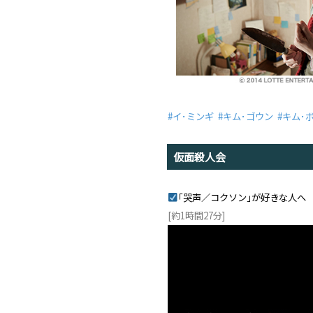
#イ･ミンギ #キム･ゴウン #キム･
仮面殺人会
｢哭声／コクソン｣が好きな人へ
[約1時間27分]