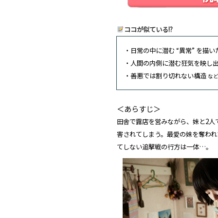
ココが似ている!?
・日常の中に潜む “異常” を描
・人間の内側に潜む狂気を映し
・善悪では割り切れない構造
な
＜あらすじ＞
田舎で露店を営みながら、妹と2人
害されてしまう。最愛の妹を奪われ
てしない追撃戦の行方は一体…。