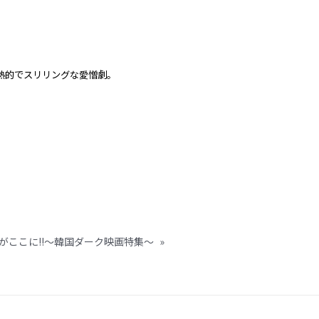
熱的でスリリングな愛憎劇。
がここに!!～韓国ダーク映画特集～
»