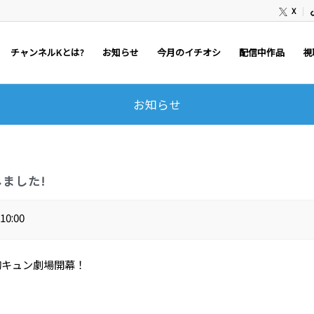
X
チャンネルKとは?
お知らせ
今月のイチオシ
配信中作品
視
お知らせ
しました!
10:00
胸キュン劇場開幕！