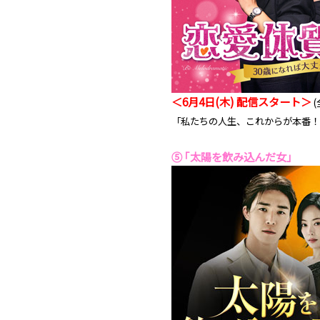
＜6月4日(木) 配信スタート＞
(
「私たちの人生、これからが本番！
⑤ ｢太陽を飲み込んだ女｣