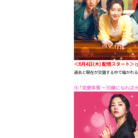
＜6月4日(木) 配信スタート＞
(
過去と現在が交錯する中で描かれる
④ ｢恋愛体質 ～30歳になれば