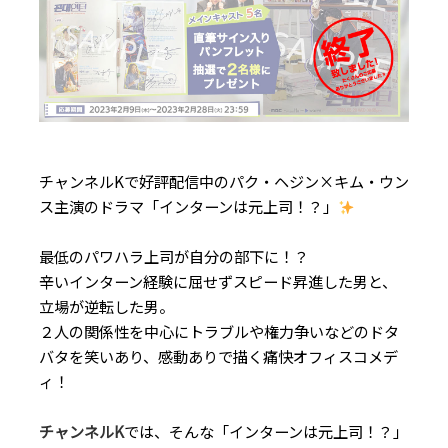
チャンネルKで好評配信中のパク・ヘジン×キム・ウン
ス主演のドラマ「インターンは元上司！？」
最低のパワハラ上司が自分の部下に！？
辛いインターン経験に屈せずスピード昇進した男と、
立場が逆転した男。
２人の関係性を中心にトラブルや権力争いなどのドタ
バタを笑いあり、感動ありで描く痛快オフィスコメデ
ィ！
チャンネル
K
では、そんな「インターンは元上司！？」