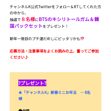
チャンネルK公式Twitterをフォロー＆RTしてくれた方
の中から、
８名様
BTSのキシリトールガム＆韓
抽選で
に
国パックセット
をプレゼント！
新年一発目のプチ運だめしにピッタリかも
応募方法・注意事項をよくお読みの上、奮ってご参加
ください♪
?プレゼント?
★「チャンネルK」新春ミニお年玉 ― 8名
様
●内容