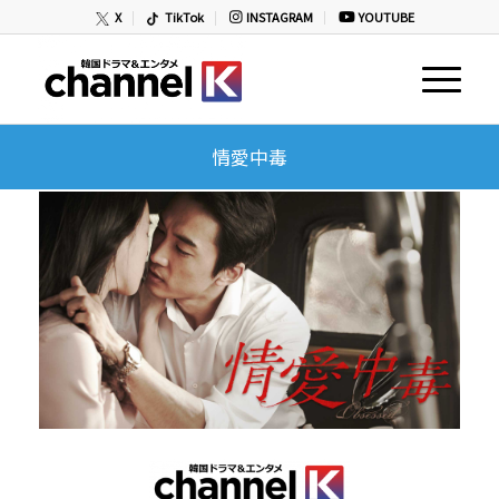
X
TikTok
INSTAGRAM
YOUTUBE
情愛中毒