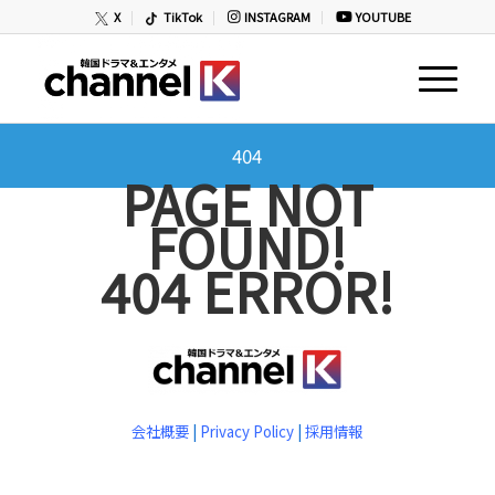
X
TikTok
INSTAGRAM
YOUTUBE
404
PAGE NOT
FOUND!
404 ERROR!
会社概要
|
Privacy Policy
|
採用情報