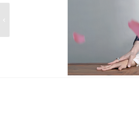
トキメキ☆雲上(ユンシ
ャン)学堂スキャンダル
～漂亮書生～...