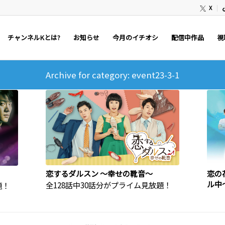
X
チャンネルKとは?
お知らせ
今月のイチオシ
配信中作品
視
Archive for category: event23-3-1
恋するダルスン ～幸せの靴音～
恋の
ル中
全128話中30話分がプライム見放題！
題！