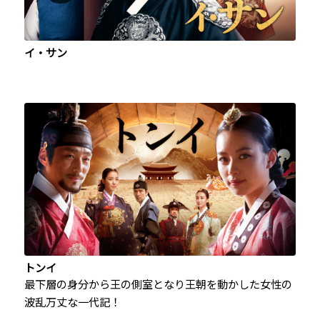
イ・サン
トンイ
最下層の身分から王の側室となり王朝を動かした女性の
波乱万丈な一代記！