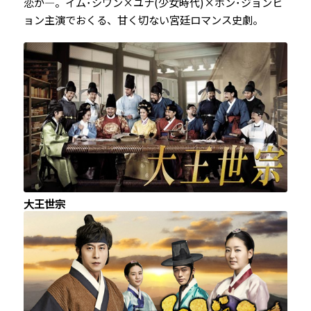
恋か―。イム･シワン×ユナ(少女時代)×ホン･ジョンヒ
ョン主演でおくる、甘く切ない宮廷ロマンス史劇。
大王世宗