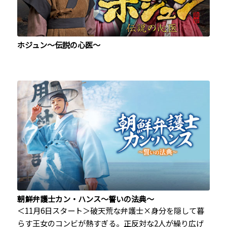
ホジュン～伝説の心医～
朝鮮弁護士カン・ハンス～誓いの法典～
＜11月6日スタート＞破天荒な弁護士×身分を隠して暮
らす王女のコンビが熱すぎる。正反対な2人が繰り広げ