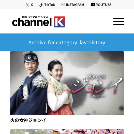
X
TikTok
INSTAGRAM
YOUTUBE
Archive for category: lasthistory
火の女神ジョンイ