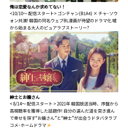
俺は恋愛なんか求めてない！
<10/10～ 配信スタート> ゴンチャン(B1A4) × チャ･ソウ
ォン共演! 韓国の同名ウェブBL漫画が待望のドラマ化 嘘
から始まる大人のピュアラブストーリー?
紳士とお嬢さん
< 8/14～ 配信スタート > 2021年 韓国放送当時、序盤から
高視聴率を獲得した話題作! 自分の選んだ道を突き進ん
で幸せを探す“お嬢さん”と“紳士”が出会うドタバタラブ
コメ･ホームドラマ