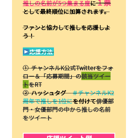
１票
推しの名前が
5
つ集まる度
に
として最終順位に加算されます。
ファンと協力して推しを応援しよ
う！
応援方法
① チャンネルK公式Twitterをフォ
ロー＆「応募期間」の
該当ツイー
ト
をRT
②
ハッシュタグ
＃チャンネルK2
周年で推しを1位に
を付けて
俳優部
門・女優部門の中から推しの名前
をツイート