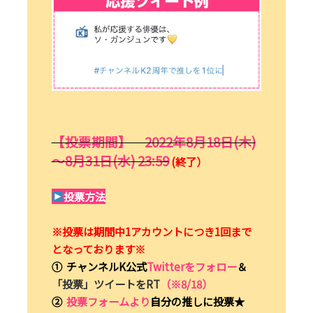
【投票期間】 2022年8月18日(木)
～8月31日(水) 23:59
(終了）
投票方法
※投票は期間中1アカウントにつき1回まで
となっております※
① チャンネルK公式
Twitter
をフォロー
＆
「投票」ツイートをRT
（※8/18
）
②
投票フォームより
自分の推しに投票★