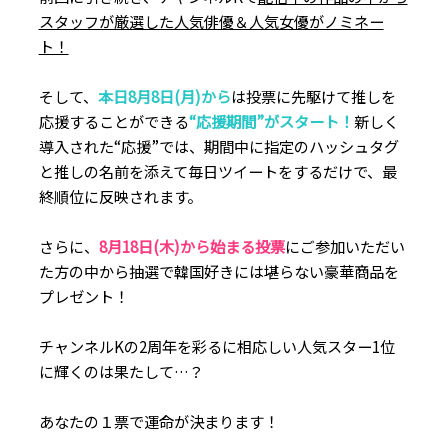
スタッフが厳選した人気俳優＆人気女優がノミネー
ト！
そして、
本日8月8日(月)から
は投票に先駆けて推しを
応援することができる
“応援期間”がスタート！
新しく
導入された“応援”では、期間中に指定のハッシュタグ
と推しの名前を添えて毎日ツイートをするだけで、最
終順位に反映されます。
さらに、
8月18日(木)から始まる投票
にご参加いただい
た方の中から抽選で韓国好きには堪らない豪華商品を
プレゼント！
チャンネルKの2周年を彩るに相応しい人気スター1位
に輝くのは果たして…？
あなたの１票で運命が決まります！