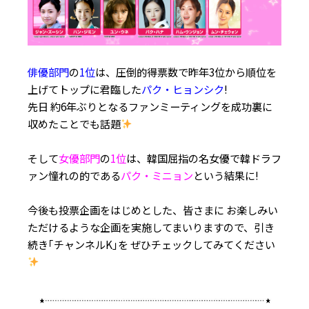
俳優部門
の
1位
は、圧倒的得票数で昨年3位から順位を
上げてトップに君臨した
パク・ヒョンシク
!
先日 約6年ぶりとなるファンミーティングを成功裏に
収めたことでも話題
そして
女優部門
の
1位
は、韓国屈指の名女優で韓ドラフ
ァン憧れの的である
パク・ミニョン
という結果に!
今後も投票企画をはじめとした、皆さまに お楽しみい
ただけるような企画を実施してまいりますので、引き
続き｢チャンネルK｣を ぜひチェックしてみてください