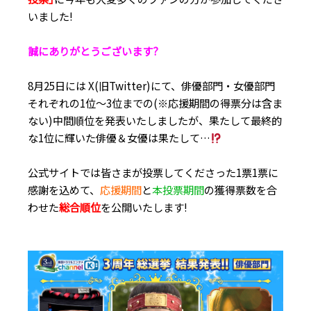
いました!
誠にありがとうございます?
8月25日には X(旧Twitter)にて、俳優部門・女優部門
それぞれの1位～3位までの(※応援期間の得票分は含ま
ない)中間順位を発表いたしましたが、果たして最終的
な1位に輝いた俳優＆女優は果たして…
公式サイトでは皆さまが投票してくださった1票1票に
感謝を込めて、
応援期間
と
本投票期間
の獲得票数を合
わせた
総合順位
を公開いたします!