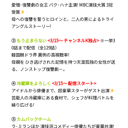
愛憎･復讐劇の女王 パク･ハナ主演! MBC演技大賞 3冠
受賞
母への復讐を誓うヒロインと、二人の男によるトライ
アングルストーリー!
③
もう止まらない
<3/15～ チャンネルK独占>
※一挙3
0話まで配信（全129話）
韓国朝ドラ界 異例の高視聴率!
母親を ひき逃げされた記憶を持つ天涯孤独の女性が送
る、ノンストップ復讐劇－。
④
冷蔵庫をよろしく
<3/15～ 配信スタート>
アイドルから俳優まで、超豪華スターがゲスト出演
芸能人の冷蔵庫にある食材で、シェフが料理バトルを
繰り広げる!
⑤
カムバックホーム
ラ･ミランほか 演技派コメディー俳優たちが豪華共演!