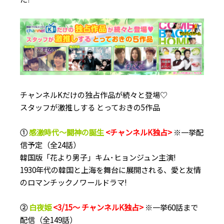
チャンネルKだけの独占作品が続々と登場♡
スタッフが激推しする とっておきの5作品
①
感激時代～闘神の誕生
<チャンネルK独占>
※一挙配
信予定（全24話）
韓国版「花より男子」キム･ヒョンジュン主演!
1930年代の韓国と上海を舞台に展開される、愛と友情
のロマンチックノワールドラマ!
②
白夜姫
<3/15～ チャンネルK独占>
※一挙60話まで
配信（全149話）