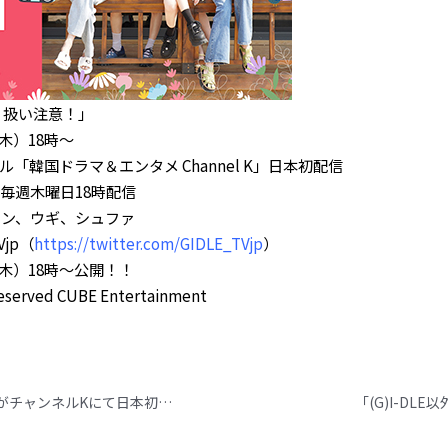
取り扱い注意！」
（木）18時～
チャンネル「韓国ドラマ＆エンタメ Channel K」日本初配信
 毎週木曜日18時配信
ヨン、ウギ、シュファ
Vjp（
https://twitter.com/GIDLE_TVjp
）
（木）18時～公開！！
erved CUBE Entertainment
「(G)I-DLE以外取り扱い注意！」がチャンネルKにて日本初配信！
「(G)I-D