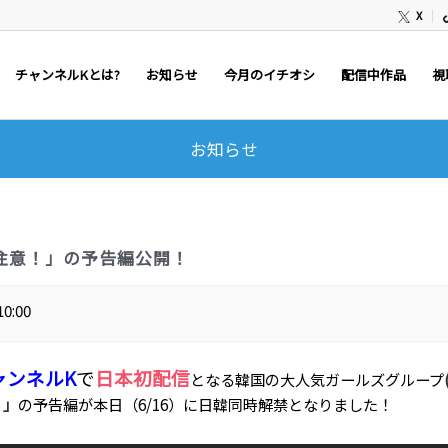
X
チャンネルKとは?
お知らせ
今月のイチオシ
配信中作品
視
お知らせ
扱い注意！」の予告編公開！
10:00
ャンネルK
で
日本初配信
となる韓国の大人気ガールズグループ
！」
の予告編が本日（6/16）に日韓同時解禁となりました！