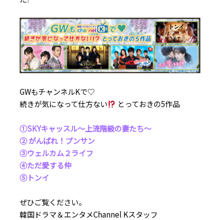
GWもチャンネルKで♡
続きが気になって仕方ない
とっておきの5作品
①SKYキャッスル〜上流階級の妻たち〜
② がんばれ！プンサン
③ウェルカム２ライフ
④ただ愛する仲
⑤トンイ
ぜひご覧ください。
韓国ドラマ＆エンタメChannel Kスタッフ