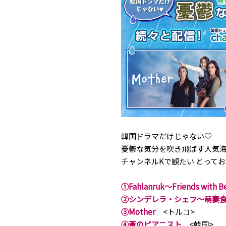
韓国ドラマだけじゃない♡
憂鬱な気分を吹き飛ばす人気海
チャンネルKで観たい とってお
①Fahlanruk～Friends w
②シンデレラ・シェフ～萌妻
③Mother
<トルコ>
④蒼のピアニスト
<韓国>