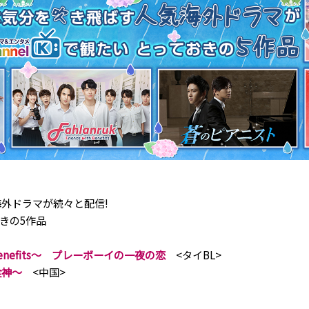
外ドラマが続々と配信!
きの5作品
ith Benefits～ プレーボーイの一夜の恋
<タイBL>
食神～
<中国>