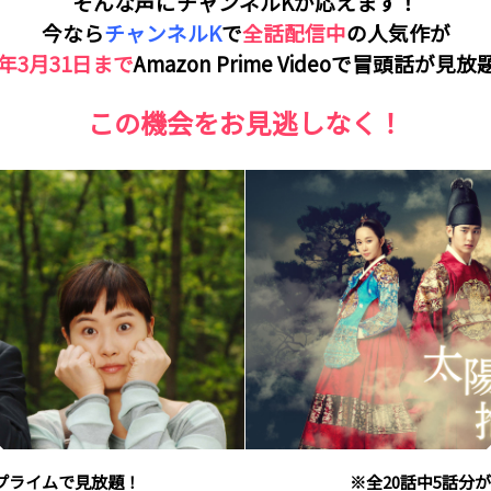
そんな声にチャンネルKが応えます！
今なら
チャンネルK
で
全話配信中
の人気作が
2年3月31日まで
Amazon Prime Videoで冒頭話が見
この機会をお見逃しなく！
がプライムで見放題！
※全20話中5話分