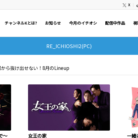
X
チャンネルKとは?
お知らせ
今月のイチオシ
配信中作品
視
RE_ICHIOSHI2(PC)
ら抜け出せない！8月のLineup
で～
女王の家
一緒