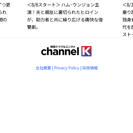
ずつ更
＜8/6スタート＞ ハム･ウンジョン主
＜8
られ
演！夫と親友に裏切られたヒロイン
乗り
聞の
が、助力者と共に繰り広げる痛快な復
独身
讐劇。
代を
スト
会社概要
|
Privacy Policy
|
採用情報