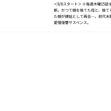
＜8/6スタート＞ ※毎週木曜15話
新。かつて娘を捨てた母と、捨て
た娘が嫁姑として再会―。前代未
愛憎復讐サスペンス。